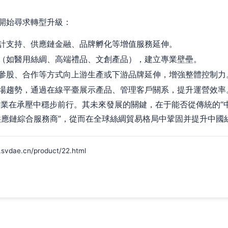
開始尋求轉型升級：
計支持、供應鏈金融、品牌孵化等增值服務延伸。
（如醫用絲綢、高端禮品、文創產品），建立專業壁壘。
參股、合作等方式向上游生產或下游品牌延伸，增強整體控制力
場趨勢，通過在線平臺展示產品、管理客戶關系，提升運營效率
理行業在承壓中穩步前行。其未來發展的關鍵，在于能否從傳統的“
供應鏈綜合服務商”，從而在全球絲綢貿易格局中鞏固并提升中國
e.cn/product/22.html