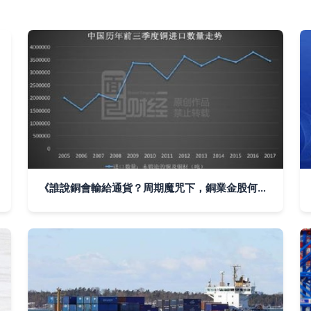
《誰說銅會輸給通貨？周期魔咒下，銅業金股何以“飆漲腰斬”？》