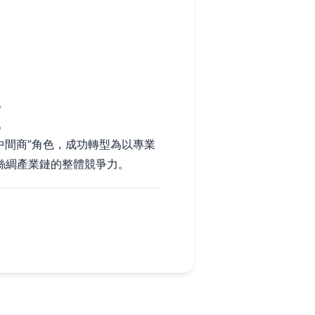
。
。
中間商”角色，成功轉型為以專業
絲綢產業鏈的整體競爭力。