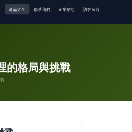
产-星空人妻传媒-星空无码-星
介
產品大全
聯系我們
企業信息
訪客留言
代理的格局與挑戰
挑戰