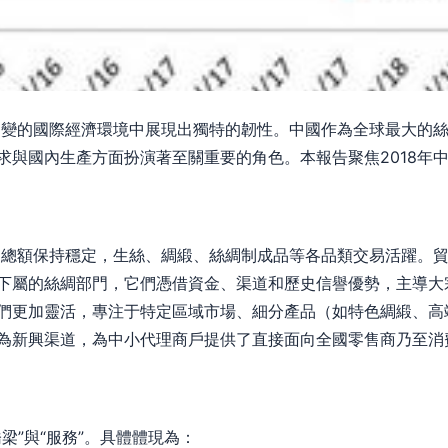
雜多變的國際經濟環境中展現出獨特的韌性。中國作為全球最大的
求與國內生產方面扮演著至關重要的角色。本報告聚焦2018年
貿易總額保持穩定，生絲、綢緞、絲綢制成品等各品類交易活躍。
下屬的絲綢部門，它們憑借資金、渠道和歷史信譽優勢，主導大
們更加靈活，專注于特定區域市場、細分產品（如特色綢緞、高
為新興渠道，為中小代理商戶提供了直接面向全國零售商乃至消
梁”與“服務”。具體體現為：