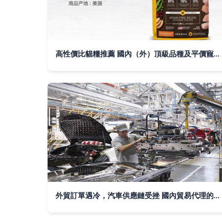
高性價比貓糧推薦 國內（外）頂級品種及平價寵物食品對比分析
外貿訂單遇冷，汽車供應鏈受挫 國內貿易代理的生存法則與突圍路徑