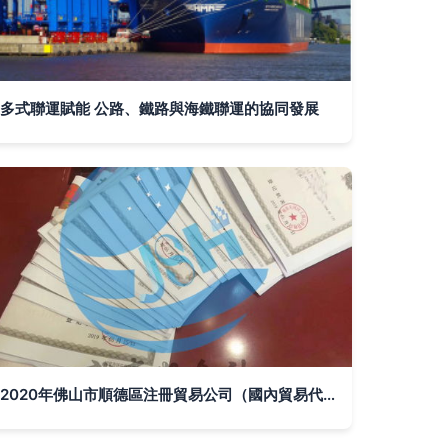
多式聯運賦能 公路、鐵路與海鐵聯運的協同發展
2020年佛山市順德區注冊貿易公司（國內貿易代理）全攻略 步驟詳解與費用明細