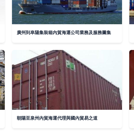
廣州到阜陽集裝箱內貿海運公司業務及服務圖集
朝陽至泉州內貿海運代理與國內貿易之道