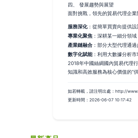
四、 發展趨勢與展望
面對挑戰，領先的貿易代理企業
服務深化
：從簡單買賣向提供設
專業化聚焦
：深耕某一細分領域
產業鏈融合
：部分大型代理通過
數字化賦能
：利用大數據分析市
2018年中國絲綢國內貿易代
知識和高效服務為核心價值的“
如若轉載，請注明出處：http://www.svda
更新時間：2026-06-07 10:17:42