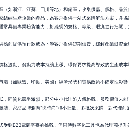
區（如浙江、江蘇、四川等地）和銷區，收集供需、價格、品質
家絲綢生產企業的產品，為客戶提供一站式采購解決方案，并協
通常具備專業驗貨能力，對絲綢的規格、等級、瑕疵進行把關，
供應商提供預付款或為下游客戶提供短期信貸，緩解產業鏈資金
價格波動、勞動力成本持續上漲、環保要求提高導致的生產成本
市場（如歐盟、印度、美國）經濟形勢和貿易政策不確定性影響
低，同質化競爭激烈，部分中小代理陷入價格戰，服務價值未能
服裝、家紡品牌趨向“快時尚”和小批量、多批次采購，對代理商
式受到B2B電商平臺的挑戰，但同時數字化工具也為代理商提升