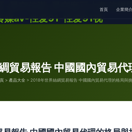
-星空传谋-星空麻豆大象传媒国
首頁
企業簡
av-性爱91-性爱91视
絲綢貿易報告 中國國內貿易
頁
>
產品大全
>
2018年世界絲綢貿易報告 中國國內貿易代理的格局與